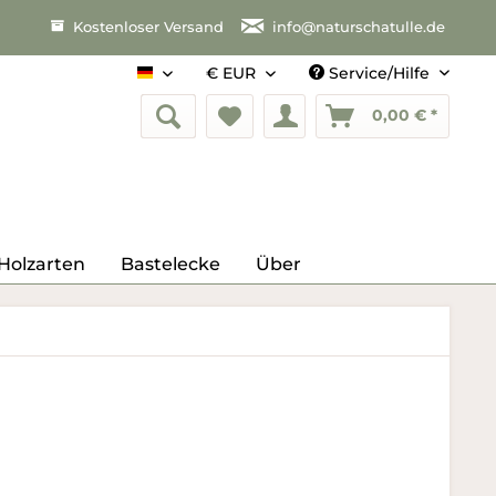
Kostenloser Versand
info@naturschatulle.de
Service/Hilfe
Deutsch
0,00 € *
Holzarten
Bastelecke
Über