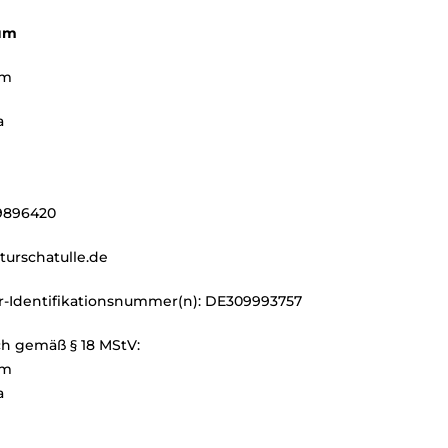
um
um
a
49896420
turschatulle.de
-Identifikationsnummer(n): DE309993757
ch gemäß § 18 MStV:
um
a