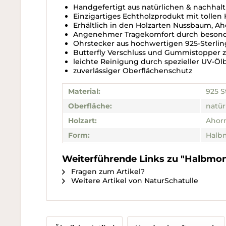
Handgefertigt aus natürlichen & nachhal
Einzigartiges Echtholzprodukt mit tolle
Erhältlich in den Holzarten Nussbaum, A
Angenehmer Tragekomfort durch besonde
Ohrstecker aus hochwertigen 925-Sterlin
Butterfly Verschluss und Gummistopper 
leichte Reinigung durch spezieller UV-Ö
zuverlässiger Oberflächenschutz
Material:
925 S
Oberfläche:
natür
Holzart:
Ahorn
Form:
Halb
Weiterführende Links zu "Halbmon
Fragen zum Artikel?
Weitere Artikel von NaturSchatulle