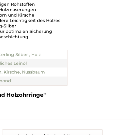
tigen Rohstoffen
n Holzmaserungen
horn und Kirsche
re Leichtigkeit des Holzes
g-Silber
zur optimalen Sicherung
lbeschichtung
terling Silber , Holz
liches Leinöl
, Kirsche, Nussbaum
mond
d Holzohrringe"