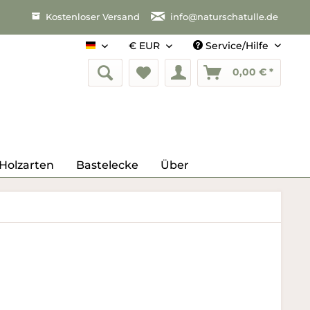
Kostenloser Versand
info@naturschatulle.de
Service/Hilfe
Deutsch
0,00 € *
Holzarten
Bastelecke
Über