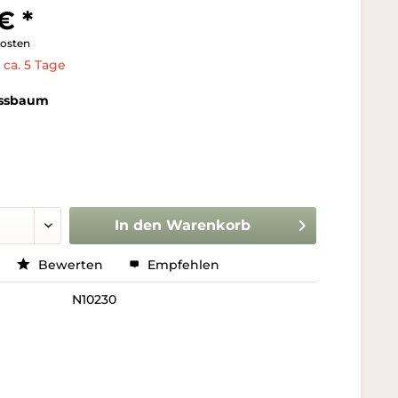
€ *
kosten
 ca. 5 Tage
ssbaum
In den
Warenkorb
Bewerten
Empfehlen
N10230