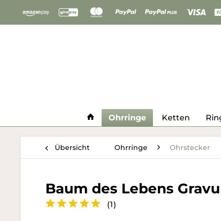
Ohrringe
Ketten
Rin
Übersicht
Ohrringe
Ohrstecker
Baum des Lebens Gravur
(
1
)