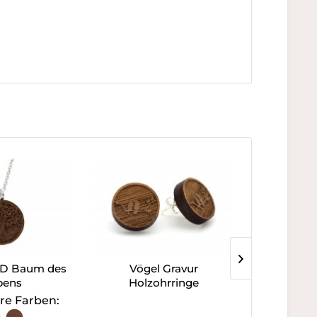
3D Baum des
Vögel Gravur
Ohrring mi
bens
Holzohrringe
re Farben:
Verfügb