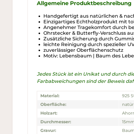
Allgemeine Produktbeschreibung
Handgefertigt aus natürlichen & nac
Einzigartiges Echtholzprodukt mit t
Angenehmer Tragekomfort durch bes
Ohrstecker & Butterfly-Verschluss au
Zusätzliche Sicherung durch Gummi
leichte Reinigung durch spezieller 
zuverlässiger Oberflächenschutz
Motiv: Lebensbaum | Baum des Leb
Jedes Stück ist ein Unikat und durch 
Farbabweichungen sind der Beweis dafür
Material:
925 S
Oberfläche:
natür
Holzart:
Ahor
Durchmesser:
15m
Gravur:
Baum