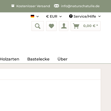
Kostenloser Versand
info@naturschatulle.de
Service/Hilfe
Deutsch
0,00 € *
Holzarten
Bastelecke
Über