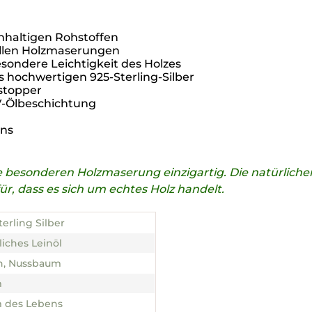
hhaltigen Rohstoffen
ollen Holzmaserungen
ondere Leichtigkeit des Holzes
s hochwertigen 925-Sterling-Silber
stopper
UV-Ölbeschichtung
ens
die besonderen Holzmaserung einzigartig. Die natürli
, dass es sich um echtes Holz handelt.
terling Silber
liches Leinöl
n, Nussbaum
m
 des Lebens