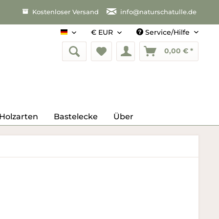
Kostenloser Versand
info@naturschatulle.de
Service/Hilfe
Deutsch
0,00 € *
Holzarten
Bastelecke
Über