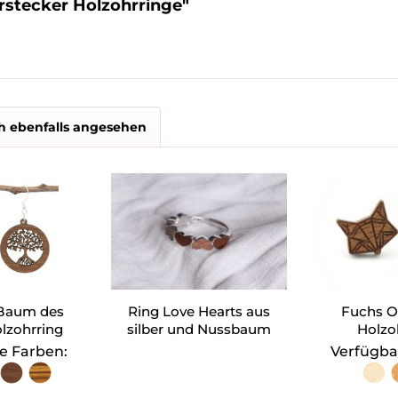
rstecker Holzohrringe"
h ebenfalls angesehen
 Baum des
Ring Love Hearts aus
Fuchs O
lzohrring
silber und Nussbaum
Holzo
Holz
e Farben:
Verfügba