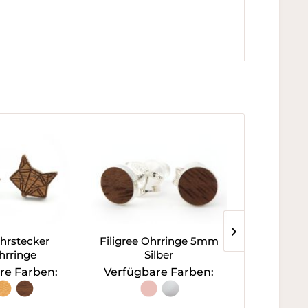
hrstecker
Filigree Ohrringe 5mm
Anke
hrringe
Silber
Holz
re Farben:
Verfügbare Farben: