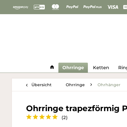
Ohrringe
Ketten
Rin
Übersicht
Ohrringe
Ohrhänger
Ohrringe trapezförmig 
(
2
)