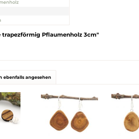
umenholz
m
e trapezförmig Pflaumenholz 3cm"
h ebenfalls angesehen