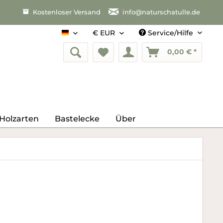
Kostenloser Versand
info@naturschatulle.de
Service/Hilfe
Deutsch
0,00 € *
Holzarten
Bastelecke
Über