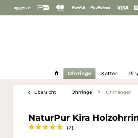
Ohrringe
Ketten
Rin
Übersicht
Ohrringe
Ohrhänger
NaturPur Kira Holzohrri
(
2
)