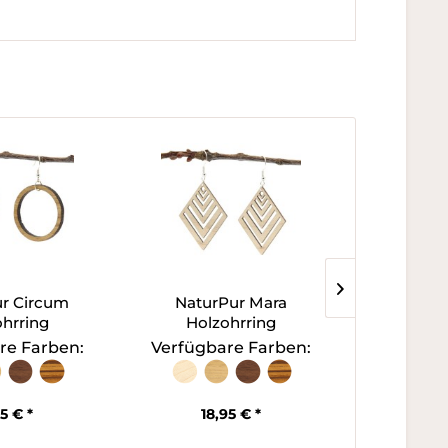
r Circum
NaturPur Mara
NaturPu
hrring
Holzohrring
Lebens 
re Farben:
Verfügbare Farben:
Verfügb
95 € *
18,95 € *
18