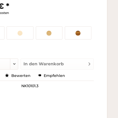
€ *
kosten
In den
Warenkorb
Bewerten
Empfehlen
NK10101.3