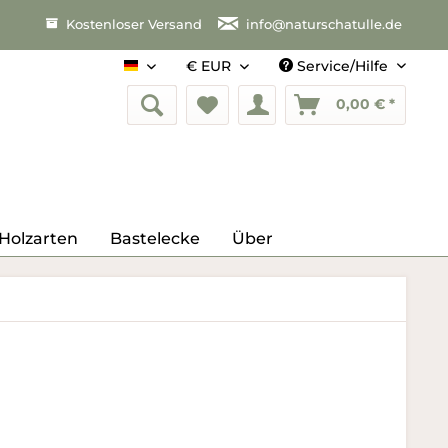
Kostenloser Versand
info@naturschatulle.de
Service/Hilfe
Deutsch
0,00 € *
Holzarten
Bastelecke
Über